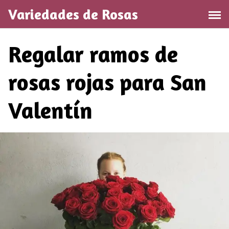
S
Variedades de Rosas
a
l
t
Regalar ramos de
a
r
rosas rojas para San
a
l
Valentín
c
o
n
t
e
n
i
d
o