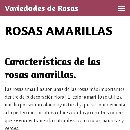
S
Variedades de Rosas
a
l
t
ROSAS AMARILLAS
a
r
a
l
Características de las
c
o
rosas amarillas.
n
t
e
Las rosas amarillas son unas de las rosas más importantes
n
dentro de la decoración floral. El color
amarillo
se utiliza
i
mucho por ser un color muy natural y que se complementa
d
a la perfección con otros colores cálidos y con otros colores
o
que se encuentran en la naturaleza como rojos, naranjas y
verdes.