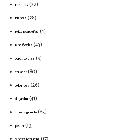
(22)
naranjas
(28)
blancas
(4)
rojas pequeñas
(43)
ramificadas
(5)
otros colores
(80)
ecuador
(26)
color rosa
(41)
de jardin
(63)
cabeza grande
(13)
peach
(17)
cabeza pequeña