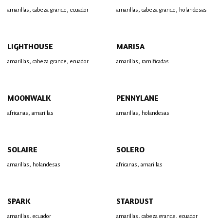
,
,
,
,
amarillas
cabeza grande
ecuador
amarillas
cabeza grande
holandesas
LIGHTHOUSE
MARISA
,
,
,
amarillas
cabeza grande
ecuador
amarillas
ramificadas
MOONWALK
PENNYLANE
,
,
africanas
amarillas
amarillas
holandesas
SOLAIRE
SOLERO
,
,
amarillas
holandesas
africanas
amarillas
SPARK
STARDUST
,
,
,
amarillas
ecuador
amarillas
cabeza grande
ecuador