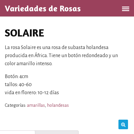
S
Variedades de Rosas
a
l
t
SOLAIRE
a
r
a
La rosa Solaire es una rosa de subasta holandesa
l
producida en África. Tiene un botón redondeado y un
c
color amarillo intenso.
o
n
Botón: 4cm
t
tallos: 40-60
e
vida en florero: 10-12 días
n
i
Categorías:
amarillas
,
holandesas
d
o
🔍