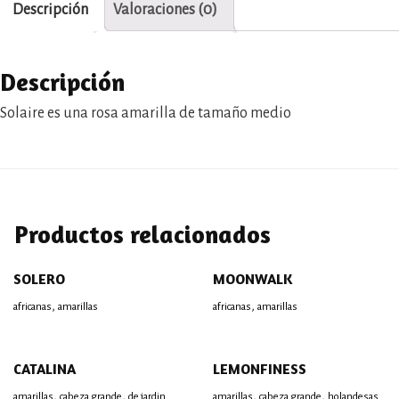
Descripción
Valoraciones (0)
Descripción
Solaire es una rosa amarilla de tamaño medio
Productos relacionados
SOLERO
MOONWALK
,
,
africanas
amarillas
africanas
amarillas
CATALINA
LEMONFINESS
,
,
,
,
amarillas
cabeza grande
de jardin
amarillas
cabeza grande
holandesas