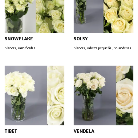
SNOWFLAKE
SOLSY
,
,
,
blancas
ramificadas
blancas
cabeza pequeña
holandesas
TIBET
VENDELA