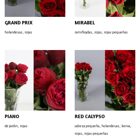
GRAND PRIX
MIRABEL
,
,
,
holandesas
rojas
ramificadas
rojas
rojas pequeñas
PIANO
RED CALYPSO
,
,
,
,
de jardin
rojas
cabeza pequeña
holandesas
kenia
,
rojas
rojas pequeñas