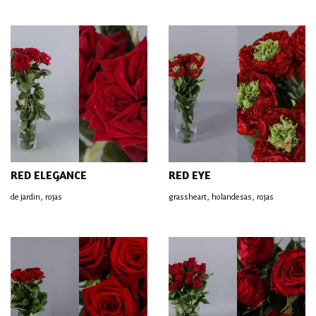
RED ELEGANCE
RED EYE
,
,
,
de jardin
rojas
grassheart
holandesas
rojas