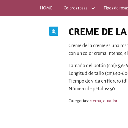
HOME
Colores rosas
Tipos de rosa
CREME DE LA
🔍
Creme de la creme es una ro
con un color crema intenso, e
Tamaño del botón (cm): 5,6-6
Longitud de tallo (cm):40-6
Tiempo de vida en florero (día
Número de pétalos: 50
Categorías:
crema
,
ecuador