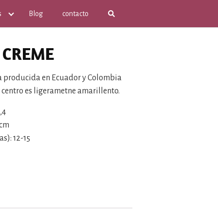
s
Blog
contacto
 CREME
sa producida en Ecuador y Colombia
l centro es ligerametne amarillento.
,4
0cm
s): 12-15