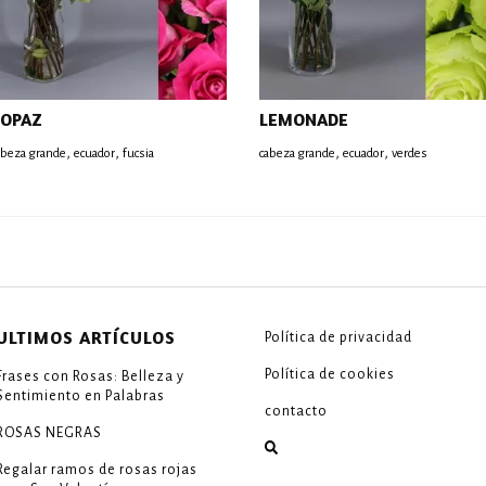
TOPAZ
LEMONADE
,
,
,
,
abeza grande
ecuador
fucsia
cabeza grande
ecuador
verdes
ULTIMOS ARTÍCULOS
Política de privacidad
Política de cookies
Frases con Rosas: Belleza y
Sentimiento en Palabras
contacto
ROSAS NEGRAS
Regalar ramos de rosas rojas