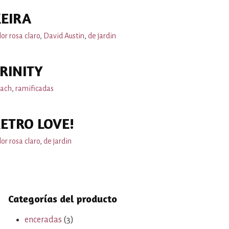
EIRA
lor rosa claro
,
David Austin
,
de jardin
RINITY
ach
,
ramificadas
ETRO LOVE!
lor rosa claro
,
de jardin
Categorías del producto
enceradas
(3)