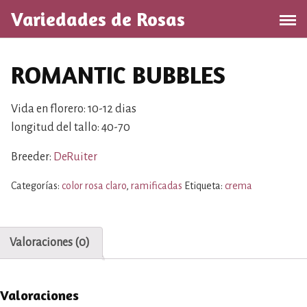
S
Variedades de Rosas
a
l
t
ROMANTIC BUBBLES
a
r
a
Vida en florero: 10-12 dias
l
longitud del tallo: 40-70
c
o
Breeder:
DeRuiter
n
Categorías:
color rosa claro
,
ramificadas
Etiqueta:
crema
t
e
n
i
Valoraciones (0)
d
o
Valoraciones